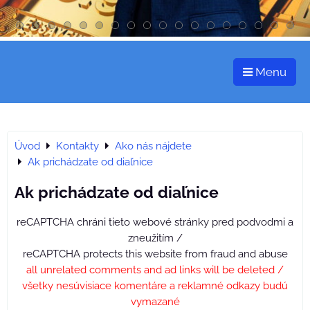
Menu
Úvod
Kontakty
Ako nás nájdete
Ak prichádzate od diaľnice
Ak prichádzate od diaľnice
reCAPTCHA chráni tieto webové stránky pred podvodmi a
zneužitím /
reCAPTCHA protects this website from fraud and abuse
all unrelated comments and ad links will be deleted /
všetky nesúvisiace komentáre a reklamné odkazy budú
vymazané