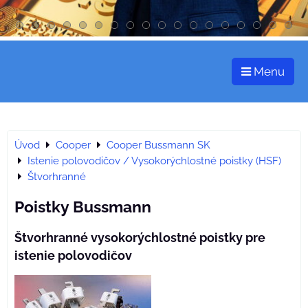
Menu
Úvod
Cooper
Cooper Bussmann SK
Istenie polovodičov / Vysokorýchlostné poistky (HSF)
Štvorhranné
Poistky Bussmann
Štvorhranné vysokorýchlostné poistky pre
istenie polovodičov