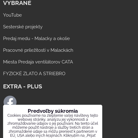
VYBRANÉ
YouTube
Sesterské projekty
Predaj medu - Malacky a okolie
Pracovné príležitosti v Malackách
Miesta Predaja ventilátorov CATA
FYZICKÉ ZLATO A STRIEBRO
EXTRA - PLUS
Predvoľby súkromia
Cookies používame na zlepšenie vašej návštevy tejto
FB ELMAT SLOVAKIA
webovej stránky, analýzu jej výkonnosti a
zhromažďovanie údajov o jej používaní. Na tento účel
môžeme použiť nástroje a služby tretích strán a
FB digestor.info
zhromaždené údaje sa môžu preniesť k partnerom v
EÚ, USA alebo iných krajinách. Kliknutím na „Prijať