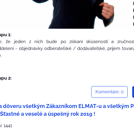
upu 1:
e, že jeden z nich bude po získaní skúseností a zručnost
lení - objednávky odberateľské / dodávateľské, príjem tovar
.
upu 2:
Komentáre: 0
a dôveru všetkým Zákazníkom ELMAT-u a všetkým 
 Šťastné a veselé a úspešný rok 2019 !
: 1441