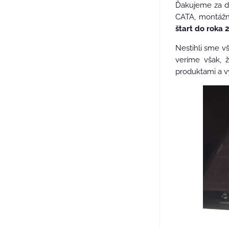
Ďakujeme za d
CATA, montáž
štart do roka 
Nestihli sme v
veríme však, 
produktami a v