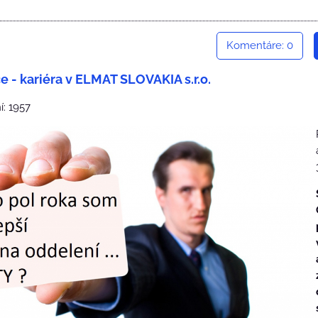
Komentáre: 0
 - kariéra v ELMAT SLOVAKIA s.r.o.
í: 1957