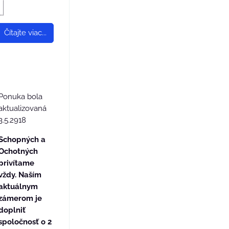
Čítajte viac...
Ponuka bola
aktualizovaná
3.5.2918
Schopných a
Ochotných
privítame
vždy. Naším
aktuálnym
zámerom je
doplniť
spoločnosť o 2