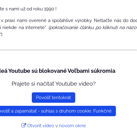
te s nami už od roku 1990 !
 praxi nami overené a spoľahlivé výrobky. Netlačte nás do dodá
li niekde na internete".
(pokračovanie článku po kliknutí na názo
).
deá Youtube sú blokované Voľbami súkromia
Prajete si načítať Youtube video?
Povoliť tentokrát
voliť a zapamätať - súhlas s druhom cookie: Funkčné
Otvoriť video v novom okne