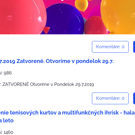
Komentáre: 0
.7.2019 Zatvorené. Otvoríme v pondelok 29.7.
í: 986
Komentáre: 0
ie tenisových kurtov a multifunkčných ihrísk - hala
a leto
í: 1460