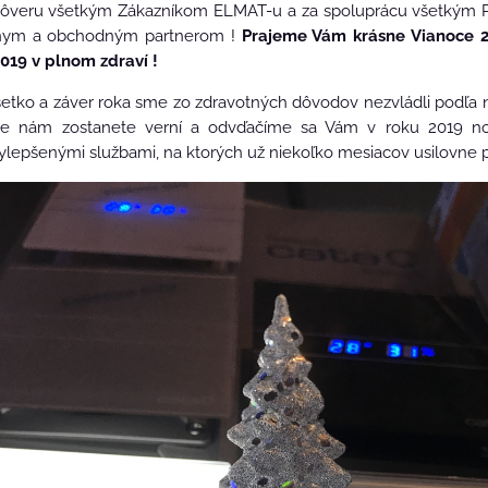
ôveru všetkým Zákazníkom ELMAT-u a za spoluprácu všetkým P
nym a obchodným partnerom !
Prajeme Vám krásne Vianoce 2
2019 v plnom zdraví !
šetko a záver roka sme zo zdravotných dôvodov nezvládli podľa n
že nám zostanete verní a odvďačíme sa Vám v roku 2019 n
ylepšenými službami, na ktorých už niekoľko mesiacov usilovne 