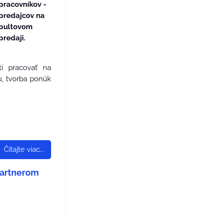
pracovníkov -
predajcov na
pultovom
predaji.
í pracovať na
u, tvorba ponúk
Čítajte viac...
Partnerom