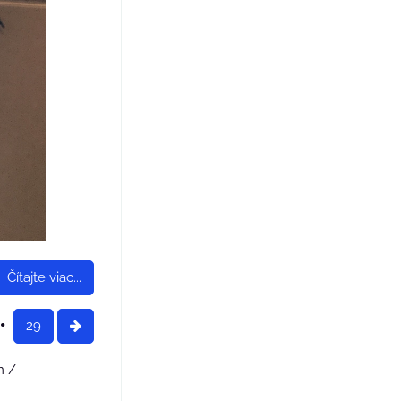
Čítajte viac...
29
m /