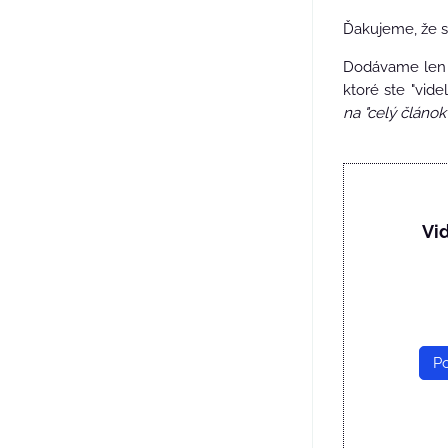
Ďakujeme, že s
Dodávame len v
ktoré ste "vide
na "celý článok"
Vi
Po