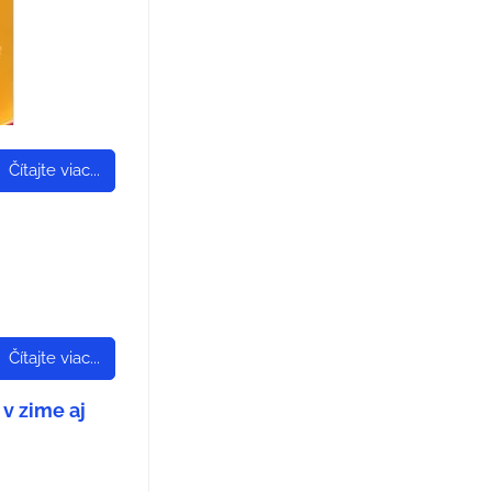
Čítajte viac...
Čítajte viac...
 v zime aj