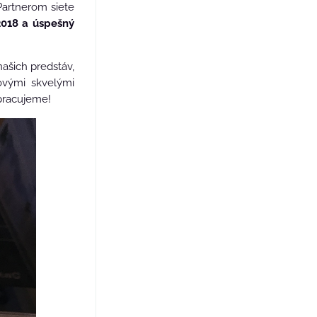
artnerom siete
018 a úspešný
ašich predstáv,
ovými skvelými
pracujeme!