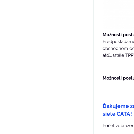
Možnosti post
Predpokladám
obchodnom odde
atď... (stále TPP)
Možnosti post
Ďakujeme z
siete CATA !
Počet zobrazení