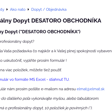
kty
Ako nato
Dopyt / Objednávka
nálny Dopyt DESATORO OBCHODNÍKA
lny Dopyt ("DESATORO OBCHODNÍKA")
profesionálny dopyt?
a Vaša požiadavka čo najskôr a k Vašej plnej spokojnosti vybaven
 uskutočniť, vyplňte prosím formulár !
a viac položiek, môžete tiež použiť
mulár vo formáte MS Excel - stiahnuť TU.
lár nám prosím pošlite e-mailom na adresu
elmat@elmat.sk
 do ďalšieho poľa vykonávajte myšou, alebo tabulátorom.
á o profesionálny dopyt, 10 položiek je povinných (*).