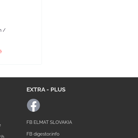
m /
é
EXTRA - PLUS
FB ELMAT SLOVAKIA
e
FB digestor.info
ách