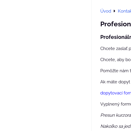
Úvod
Konta
Profesio
Profesioná
Chcete zaslať 
Chcete, aby bol
Pomôžte nám to
Ak máte dopyt n
dopytovací for
Vyplnený formu
Presun kurzora
Nakoľko sa jedn