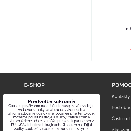
re
E-SHOP
POMOC
www.digestor.info
Kontakty
Predvoľby súkromia
Cookies používame na zlepšenie vašej návštevy tejto
Sklenené ventilátory CATA
Podrobné
webovej stránky, analýzu jej výkonnosti a
zhromažďovanie údajov o jej používaní. Na tento účel
môžeme použiť nástroje a služby tretích strán a
Snehobiele ventilátory U-COMFORT
Často od
zhromaždené údaje sa môžu preniesť k partnerom v
EÚ, USA alebo iných krajinách. Kliknutím na „Prijať
všetky cookies“ vyjadrujete svoj súhlas s týmto
Poistky Cooper Bussmann
Ako vybra