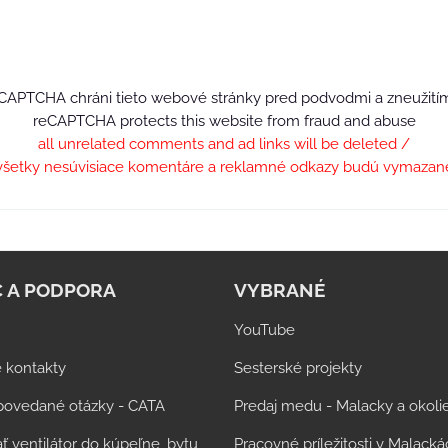
CAPTCHA chráni tieto webové stránky pred podvodmi a zneužití
reCAPTCHA protects this website from fraud and abuse
all unrelated comments and ad links will be deleted /
všetky nesúvisiace komentáre a reklamné odkazy budú vymazan
 A PODPORA
VYBRANÉ
YouTube
 kontakty
Sesterské projekty
povedané otázky - CATA
Predaj medu - Malacky a okoli
ť ventilátor do kúpeľne, bytu
Pracovné príležitosti v Malack