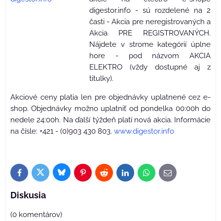
digestor.info - sú rozdelené na 2
časti - Akcia pre neregistrovaných a
Akcia PRE REGISTROVANÝCH.
Nájdete v strome kategórií úplne
hore - pod názvom AKCIA
ELEKTRO (vždy dostupné aj z
titulky).
Akciové ceny platia len pre objednávky uplatnené cez e-
shop. Objednávky možno uplatniť od pondelka 00:00h do
nedele 24:00h. Na ďalší týždeň platí nová akcia. Informácie
na čísle: +421 - (0)903 430 803.
www.digestor.info
Bluesky
Twitter
Facebook
Pinterest
Reddit
LinkedIn
WhatsApp
E-
mail
Diskusia
(0 komentárov)