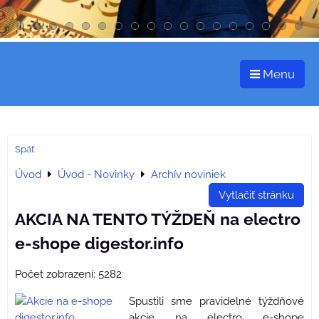
Menu
Späť
Úvod
Úvod - Novinky
Archív noviniek
Vytlačiť stránku
AKCIA NA TENTO TÝŽDEŇ na electro
e-shope digestor.info
Počet zobrazení: 5282
Spustili sme pravidelné týždňové
akcie na electro e-shope