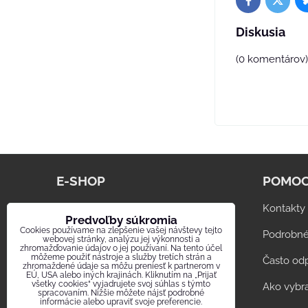
Twitter
Facebook
Diskusia
(0 komentárov)
E-SHOP
POMOC
www.digestor.info
Kontakty
Predvoľby súkromia
Cookies používame na zlepšenie vašej návštevy tejto
Sklenené ventilátory CATA
Podrobné
webovej stránky, analýzu jej výkonnosti a
zhromažďovanie údajov o jej používaní. Na tento účel
môžeme použiť nástroje a služby tretích strán a
Snehobiele ventilátory U-COMFORT
Často od
zhromaždené údaje sa môžu preniesť k partnerom v
EÚ, USA alebo iných krajinách. Kliknutím na „Prijať
všetky cookies“ vyjadrujete svoj súhlas s týmto
Poistky Cooper Bussmann
Ako vybra
spracovaním. Nižšie môžete nájsť podrobné
informácie alebo upraviť svoje preferencie.