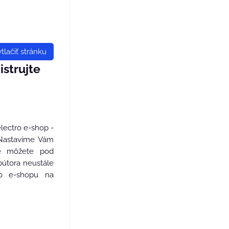
tlačiť stránku
strujte
electro e-shop -
 Nastavíme Vám
e môžete pod
bútora neustále
do e-shopu na