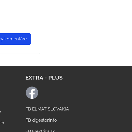
tky komentáre
EXTRA - PLUS
FB ELMAT SLOVAKIA
e
FB digestor.info
ách
FB Elektrika.sk