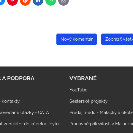
Bluesky
Pinterest
Reddit
LinkedIn
WhatsApp
E-
mail
Nový komentár
Zobraziť vše
 A PODPORA
VYBRANÉ
YouTube
 kontakty
Sesterské projekty
povedané otázky - CATA
Predaj medu - Malacky a okoli
ť ventilátor do kúpeľne, bytu
Pracovné príležitosti v Malack