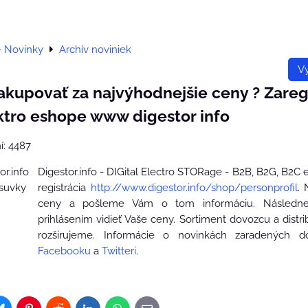
- Novinky
Archív noviniek
Vy
kupovať za najvýhodnejšie ceny ? Zaregi
ktro eshope www digestor info
í: 4487
Digestor.info - DIGital Electro STORage - B2B, B2G, B2C 
registrácia
http://www.digestor.info/shop/personprofil
.
ceny a pošleme Vám o tom informáciu. Následn
prihlásením vidieť Vaše ceny. Sortiment dovozcu a distri
rozširujeme. Informácie o novinkách zaradených 
Facebooku
a
Twitteri
.