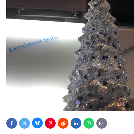
Bluesky
Twitter
Facebook
Pinterest
Reddit
LinkedIn
WhatsApp
E-
mail