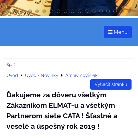
Menu
Späť
Úvod
Úvod - Novinky
Archív noviniek
Vytlačiť stránku
Ďakujeme za dôveru všetkým
Zákazníkom ELMAT-u a všetkým
Partnerom siete CATA ! Šťastné a
veselé a úspešný rok 2019 !