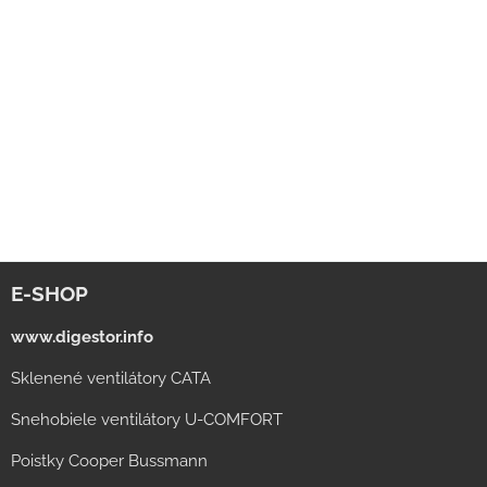
E-SHOP
www.digestor.info
Sklenené ventilátory CATA
Snehobiele ventilátory U-COMFORT
Poistky Cooper Bussmann