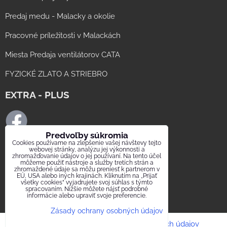
Predaj medu - Malacky a okolie
Pracovné príležitosti v Malackách
Miesta Predaja ventilátorov CATA
FYZICKÉ ZLATO A STRIEBRO
EXTRA - PLUS
Predvoľby súkromia
Cookies používame na zlepšenie vašej návštevy tejto
FB ELMAT SLOVAKIA
webovej stránky, analýzu jej výkonnosti a
zhromažďovanie údajov o jej používaní. Na tento účel
môžeme použiť nástroje a služby tretích strán a
FB digestor.info
zhromaždené údaje sa môžu preniesť k partnerom v
EÚ, USA alebo iných krajinách. Kliknutím na „Prijať
všetky cookies“ vyjadrujete svoj súhlas s týmto
FB Elektrika.sk
spracovaním. Nižšie môžete nájsť podrobné
informácie alebo upraviť svoje preferencie.
FB ELEKTRIKA SK GROUP
Zásady ochrany osobných údajov
Predvoľby súkromia
Zásady ochrany osobných údajov