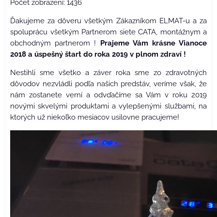
Počet zobrazení: 1436
Ďakujeme za dôveru všetkým Zákazníkom ELMAT-u a za
spoluprácu všetkým Partnerom siete CATA, montážnym a
obchodným partnerom !
Prajeme Vám krásne Vianoce
2018 a úspešný štart do roka 2019 v plnom zdraví !
Nestihli sme všetko a záver roka sme zo zdravotných
dôvodov nezvládli podľa našich predstáv, veríme však, že
nám zostanete verní a odvďačíme sa Vám v roku 2019
novými skvelými produktami a vylepšenými službami, na
ktorých už niekoľko mesiacov usilovne pracujeme!