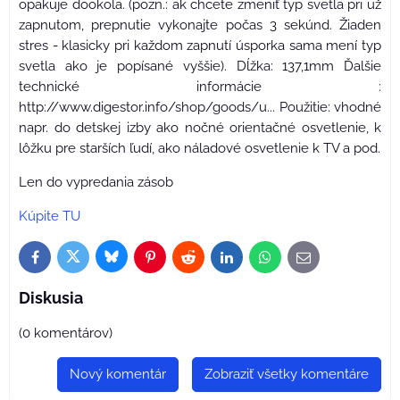
opakuje dookola. (pozn.: ak chcete zmeniť typ svetla pri už
zapnutom, prepnutie vykonajte počas 3 sekúnd. Žiaden
stres - klasicky pri každom zapnutí úsporka sama mení typ
svetla ako je popísané vyššie). Dĺžka: 137,1mm Ďalšie
technické informácie :
http://www.digestor.info/shop/goods/u... Použitie: vhodné
napr. do detskej izby ako nočné orientačné osvetlenie, k
lôžku pre starších ľudí, ako náladové osvetlenie k TV a pod.
Len do vypredania zásob
Kúpite TU
Bluesky
Twitter
Facebook
Pinterest
Reddit
LinkedIn
WhatsApp
E-
mail
Diskusia
(0 komentárov)
Nový komentár
Zobraziť všetky komentáre