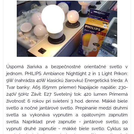
Úsporná žiarivka a bezpečnostné orientačné svetlo v
jednom. PHILIPS Ambiance Nightlight 2 in 1 Light Príkon:
9W (nahrádza 40W klasickú žiarovku) Energetická trieda: A
Tvar banky: A65 (65mm priemer) Napájacie napätie: 230-
240V 50Hz Závit: E27 Svetelný tok: 420 lumen Primerná
životnosť: 6 rokov pri svietení 3 hod. denne. Mäkké biele
svetlo a nočné jantárové svetlo. Prepínanie medzi druhmi
svetla sa vykonáva vypnutím a opätovným zapnutím
svetla. Napríklad: prvé zapnutie - jantárové svetlo, po
vypnutí druhé zapnutie - mäkké biele svetlo. Cyklus sa