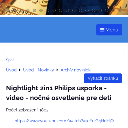
Menu
Späť
Úvod
Úvod - Novinky
Archív noviniek
Vytlačiť stránku
Nightlight 2in1 Philips úsporka -
video - nočné osvetlenie pre deti
Počet zobrazení: 1802
https://www.youtube.com/watch?v=cEejG4HdHjQ