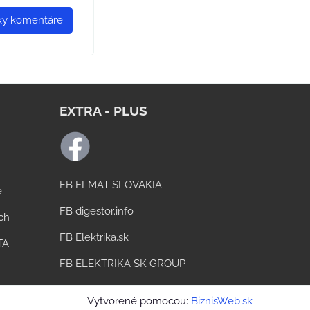
tky komentáre
EXTRA - PLUS
FB ELMAT SLOVAKIA
e
FB digestor.info
ách
FB Elektrika.sk
TA
FB ELEKTRIKA SK GROUP
Vytvorené pomocou:
BiznisWeb.sk