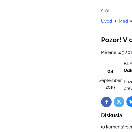
Späť
Úvod
Med
Pozor! V
Pridané: 4.9.20
BRAT
04
Odk
September
Poz
2019
pre
Twitter
Facebook
Diskusia
(0 komentárov)