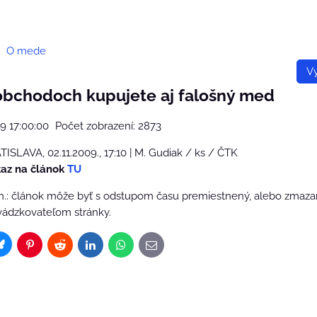
O mede
Vy
 obchodoch kupujete aj falošný med
19 17:00:00
Počet zobrazení: 2873
ISLAVA, 02.11.2009., 17:10 | M. Gudiak / ks / ČTK
az na článok
TU
n.: článok môže byť s odstupom času premiestnený, alebo zmaz
vádzkovateľom stránky.
Bluesky
Pinterest
Reddit
LinkedIn
WhatsApp
E-
mail