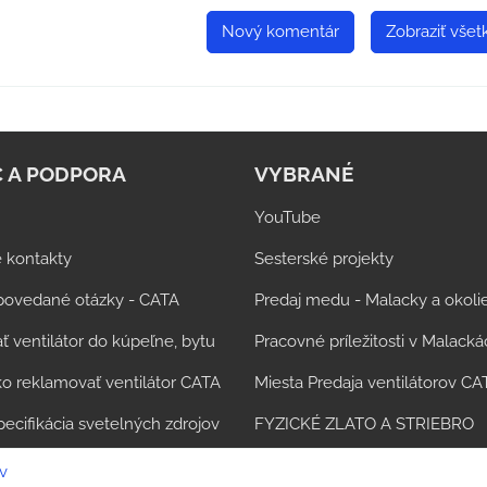
Nový komentár
Zobraziť vše
 A PODPORA
VYBRANÉ
YouTube
 kontakty
Sesterské projekty
povedané otázky - CATA
Predaj medu - Malacky a okoli
ť ventilátor do kúpeľne, bytu
Pracovné príležitosti v Malack
o reklamovať ventilátor CATA
Miesta Predaja ventilátorov CA
pecifikácia svetelných zdrojov
FYZICKÉ ZLATO A STRIEBRO
v