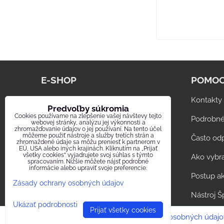
E-SHOP
POMOC
www.digestor.info
Kontakty
Predvoľby súkromia
Cookies používame na zlepšenie vašej návštevy tejto
Sklenené ventilátory CATA
Podrobné
webovej stránky, analýzu jej výkonnosti a
zhromažďovanie údajov o jej používaní. Na tento účel
môžeme použiť nástroje a služby tretích strán a
Snehobiele ventilátory U-COMFORT
Často od
zhromaždené údaje sa môžu preniesť k partnerom v
EÚ, USA alebo iných krajinách. Kliknutím na „Prijať
všetky cookies“ vyjadrujete svoj súhlas s týmto
Poistky Cooper Bussmann
Ako vybra
spracovaním. Nižšie môžete nájsť podrobné
informácie alebo upraviť svoje preferencie.
Skrinky HUP na PLYNomer
Postup ak
Zásady ochrany osobných údajov
LED svietidlá interiér / exteriér
Nástroj Š
Ukázať podrobnosti
Prijať všetky cookies
Predvoľby súkromia
Zásady ochrany osobných údajo