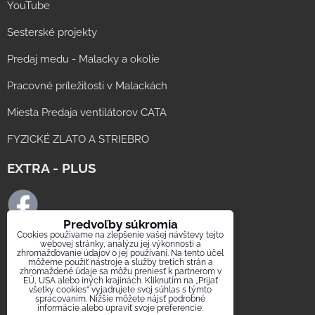
YouTube
Sesterské projekty
Predaj medu - Malacky a okolie
Pracovné príležitosti v Malackách
Miesta Predaja ventilátorov CATA
FYZICKÉ ZLATO A STRIEBRO
EXTRA - PLUS
Predvoľby súkromia
Cookies používame na zlepšenie vašej návštevy tejto
FB ELMAT SLOVAKIA
webovej stránky, analýzu jej výkonnosti a
zhromažďovanie údajov o jej používaní. Na tento účel
môžeme použiť nástroje a služby tretích strán a
FB digestor.info
zhromaždené údaje sa môžu preniesť k partnerom v
EÚ, USA alebo iných krajinách. Kliknutím na „Prijať
všetky cookies“ vyjadrujete svoj súhlas s týmto
FB Elektrika.sk
spracovaním. Nižšie môžete nájsť podrobné
informácie alebo upraviť svoje preferencie.