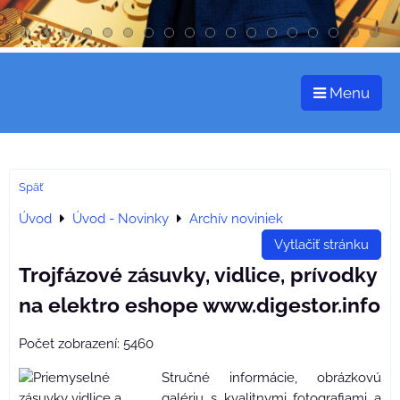
Menu
Späť
Úvod
Úvod - Novinky
Archív noviniek
Vytlačiť stránku
Trojfázové zásuvky, vidlice, prívodky
na elektro eshope www.digestor.info
Počet zobrazení: 5460
Stručné informácie, obrázkovú
galériu s kvalitnymi fotografiami a