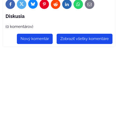
Bluesky
Twitter
Facebook
Pinterest
Reddit
LinkedIn
WhatsApp
E-
mail
Diskusia
(0 komentárov)
Nový komentár
Zobraziť všetky komentáre