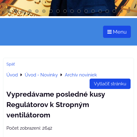
Menu
Späť
Úvod
Úvod - Novinky
Archív noviniek
Vytlačiť stránku
Vypredávame posledné kusy
Regulátorov k Stropným
ventilátorom
Počet zobrazení: 2642