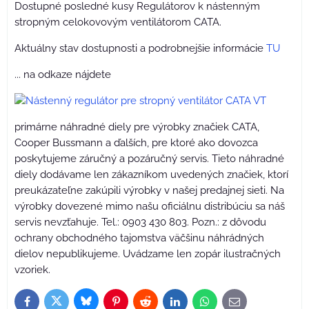
Dostupné posledné kusy Regulátorov k nástenným
stropným celokovovým ventilátorom CATA.
Aktuálny stav dostupnosti a podrobnejšie informácie
TU
... na odkaze nájdete
primárne náhradné diely pre výrobky značiek CATA,
Cooper Bussmann a ďalších, pre ktoré ako dovozca
poskytujeme záručný a pozáručný servis. Tieto náhradné
diely dodávame len zákazníkom uvedených značiek, ktorí
preukázateľne zakúpili výrobky v našej predajnej sieti. Na
výrobky dovezené mimo našu oficiálnu distribúciu sa náš
servis nevzťahuje. Tel.: 0903 430 803. Pozn.: z dôvodu
ochrany obchodného tajomstva väčšinu náhrádných
dielov nepublikujeme. Uvádzame len zopár ilustračných
vzoriek.
Bluesky
Twitter
Facebook
Pinterest
Reddit
LinkedIn
WhatsApp
E-