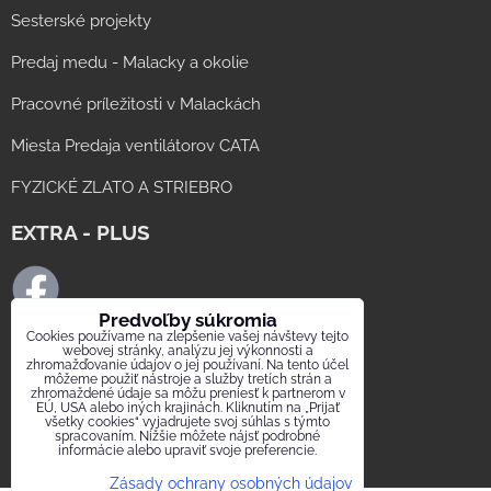
Sesterské projekty
Predaj medu - Malacky a okolie
Pracovné príležitosti v Malackách
Miesta Predaja ventilátorov CATA
FYZICKÉ ZLATO A STRIEBRO
EXTRA - PLUS
Predvoľby súkromia
Cookies používame na zlepšenie vašej návštevy tejto
FB ELMAT SLOVAKIA
webovej stránky, analýzu jej výkonnosti a
zhromažďovanie údajov o jej používaní. Na tento účel
môžeme použiť nástroje a služby tretích strán a
FB digestor.info
zhromaždené údaje sa môžu preniesť k partnerom v
EÚ, USA alebo iných krajinách. Kliknutím na „Prijať
všetky cookies“ vyjadrujete svoj súhlas s týmto
FB Elektrika.sk
spracovaním. Nižšie môžete nájsť podrobné
informácie alebo upraviť svoje preferencie.
FB ELEKTRIKA SK GROUP
Zásady ochrany osobných údajov