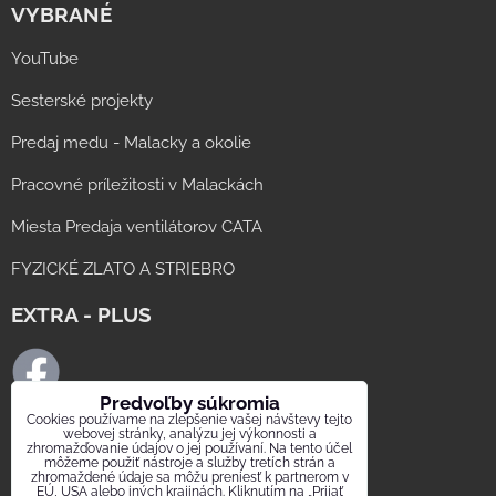
VYBRANÉ
YouTube
Sesterské projekty
Predaj medu - Malacky a okolie
Pracovné príležitosti v Malackách
Miesta Predaja ventilátorov CATA
FYZICKÉ ZLATO A STRIEBRO
EXTRA - PLUS
Predvoľby súkromia
Cookies používame na zlepšenie vašej návštevy tejto
FB ELMAT SLOVAKIA
webovej stránky, analýzu jej výkonnosti a
zhromažďovanie údajov o jej používaní. Na tento účel
môžeme použiť nástroje a služby tretích strán a
FB digestor.info
zhromaždené údaje sa môžu preniesť k partnerom v
EÚ, USA alebo iných krajinách. Kliknutím na „Prijať