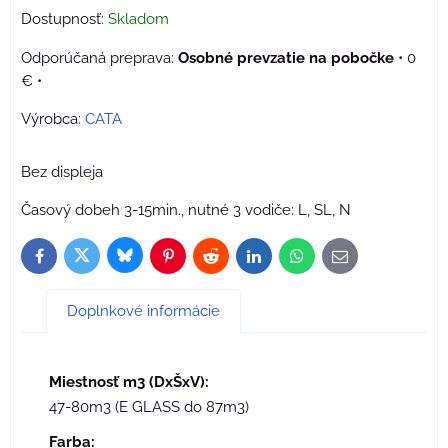
Dostupnosť:
Skladom
Osobné prevzatie na pobočke
•
0
€
•
Výrobca:
CATA
Bez displeja
Časový dobeh 3-15min., nutné 3 vodiče: L, SL, N
Bluesky
Twitter
Facebook
Pinterest
Reddit
LinkedIn
WhatsApp
E-
mail
Doplnkové informácie
Miestnosť m3 (DxŠxV):
47-80m3 (E GLASS do 87m3)
Farba: