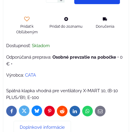
Pridať k
Pridať do zoznamu
Doručenia
Obľúbeným
Dostupnosť:
Skladom
Osobné prevzatie na pobočke
•
0
€
•
Výrobca:
CATA
Spätná klapka vhodná pre ventilátory X-MART 10, (B-10
PLUS/B!), E-100
Bluesky
Twitter
Facebook
Pinterest
Reddit
LinkedIn
WhatsApp
E-
mail
Doplnkové informácie