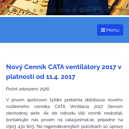
Menu
Nový Cenník CATA ventilátory 2017 v
platnosti od 11.4. 2017
Počet zobrazení: 2526
V prvom aprílovom týždni prebehla distribúcia nového
rozšíreného cenníka CATA Ventilácia 2017 členom
obchodnej siete. Ak ste náhodu Váš cenník nedostali,
kontaktujte nás prosím na cata@elmat.sk, prípadne na
0903 430 803. Na najpredávanejších položkách sú úpravy