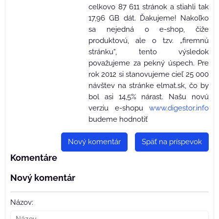
celkovo 87 611 stránok a stiahli tak
17,96 GB dát. Ďakujeme! Nakoľko
sa nejedná o e-shop, čiže
produktovú, ale o tzv. „firemnú
stránku“, tento výsledok
považujeme za pekný úspech. Pre
rok 2012 si stanovujeme cieľ 25 000
návštev na stránke elmat.sk, čo by
bol asi 14,5% nárast. Našu novú
verziu e-shopu
www.digestor.info
budeme hodnotiť
Nový komentár
Späť na príspevok
Komentáre
Nový komentár
Názov: