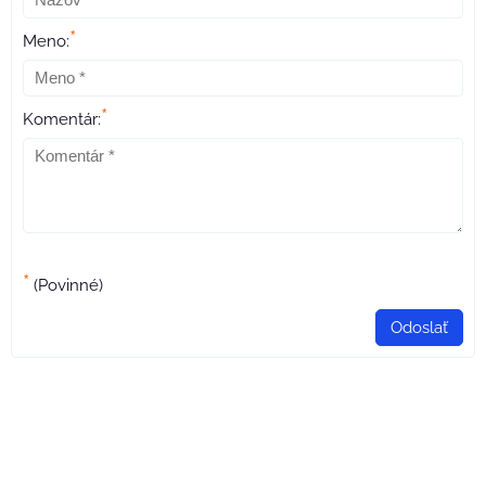
*
Meno:
*
Komentár:
*
(Povinné)
Odoslať