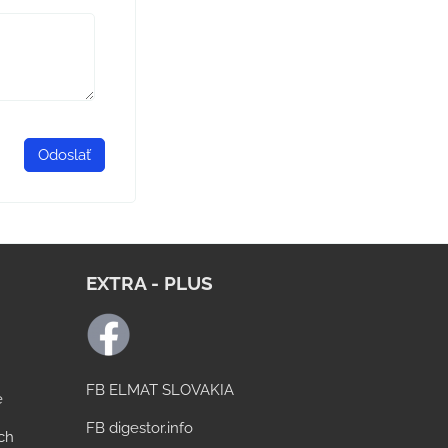
Odoslať
EXTRA - PLUS
FB ELMAT SLOVAKIA
e
FB digestor.info
ách