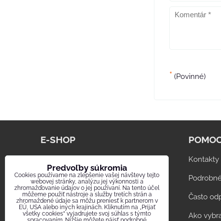
*
(Povinné)
E-SHOP
POMOC
www.digestor.info
Kontakty
Predvoľby súkromia
Cookies používame na zlepšenie vašej návštevy tejto
Sklenené ventilátory CATA
Podrobné
webovej stránky, analýzu jej výkonnosti a
zhromažďovanie údajov o jej používaní. Na tento účel
môžeme použiť nástroje a služby tretích strán a
Snehobiele ventilátory U-COMFORT
Často od
zhromaždené údaje sa môžu preniesť k partnerom v
EÚ, USA alebo iných krajinách. Kliknutím na „Prijať
všetky cookies“ vyjadrujete svoj súhlas s týmto
Poistky Cooper Bussmann
Ako vybra
spracovaním. Nižšie môžete nájsť podrobné