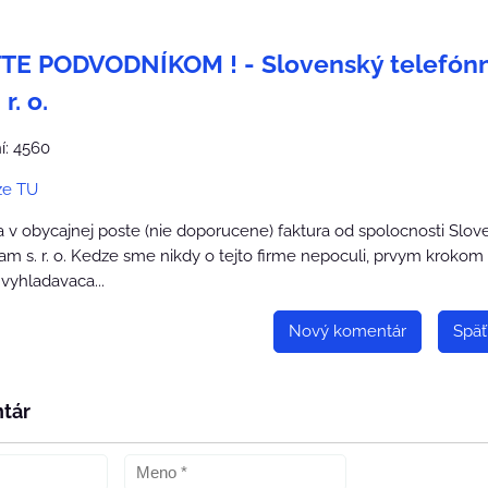
E PODVODNÍKOM ! - Slovenský telefón
r. o.
í: 4560
ze TU
a v obycajnej poste (nie doporucene) faktura od spolocnosti Slov
am s. r. o. Kedze sme nikdy o tejto firme nepoculi, prvym krokom
vyhladavaca...
Nový komentár
Späť
tár