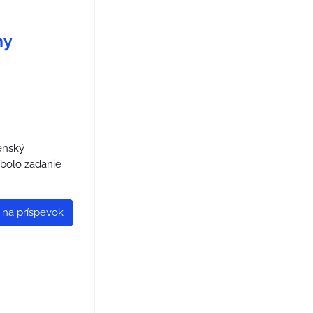
ny
enský
 bolo zadanie
 na príspevok