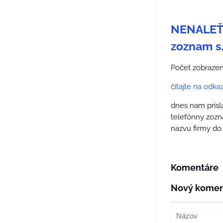
NENALEŤT
zoznam s. 
Počet zobrazen
čítajte na odka
dnes nam prisl
telefónny zozn
nazvu firmy do 
Komentáre
Nový komen