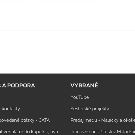
 A PODPORA
VYBRANÉ
YouTube
 kontakty
Sesterské projekty
povedané otázky - CATA
Predaj medu - Malacky a okoli
ť ventilátor do kúpeľne, bytu
Pracovné príležitosti v Malack